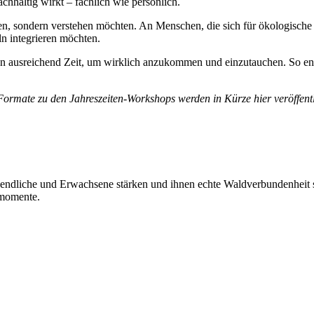
hhaltig wirkt – fachlich wie persönlich.
ben, sondern verstehen möchten. An Menschen, die sich für ökologisch
n integrieren möchten.
en ausreichend Zeit, um wirklich anzukommen und einzutauchen. So ents
Formate zu den Jahreszeiten-Workshops werden in Kürze hier veröffentl
Jugendliche und Erwachsene stärken und ihnen echte Waldverbundenhei
dmomente.