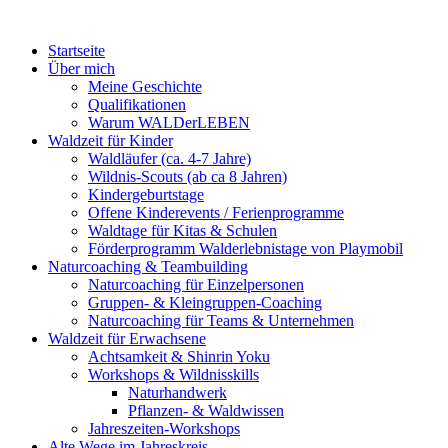
Startseite
Über mich
Meine Geschichte
Qualifikationen
Warum WALDerLEBEN
Waldzeit für Kinder
Waldläufer (ca. 4-7 Jahre)
Wildnis-Scouts (ab ca 8 Jahren)
Kindergeburtstage
Offene Kinderevents / Ferienprogramme
Waldtage für Kitas & Schulen
Förderprogramm Walderlebnistage von Playmobil
Naturcoaching & Teambuilding
Naturcoaching für Einzelpersonen
Gruppen- & Kleingruppen-Coaching
Naturcoaching für Teams & Unternehmen
Waldzeit für Erwachsene
Achtsamkeit & Shinrin Yoku
Workshops & Wildnisskills
Naturhandwerk
Pflanzen- & Waldwissen
Jahreszeiten-Workshops
Alte Wege im Jahreskreis