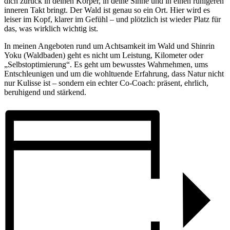
dich zurück in deinen Körper, in deine Sinne und in einen ruhigeren
inneren Takt bringt. Der Wald ist genau so ein Ort. Hier wird es
leiser im Kopf, klarer im Gefühl – und plötzlich ist wieder Platz für
das, was wirklich wichtig ist.
In meinen Angeboten rund um Achtsamkeit im Wald und Shinrin
Yoku (Waldbaden) geht es nicht um Leistung, Kilometer oder
„Selbstoptimierung“. Es geht um bewusstes Wahrnehmen, ums
Entschleunigen und um die wohltuende Erfahrung, dass Natur nicht
nur Kulisse ist – sondern ein echter Co-Coach: präsent, ehrlich,
beruhigend und stärkend.